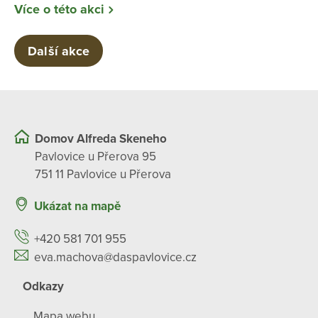
Více o této akci
Další akce
Domov Alfreda Skeneho
Pavlovice u Přerova 95
751 11 Pavlovice u Přerova
Ukázat na mapě
+420 581 701 955
eva.machova@daspavlovice.cz
Odkazy
Mapa webu