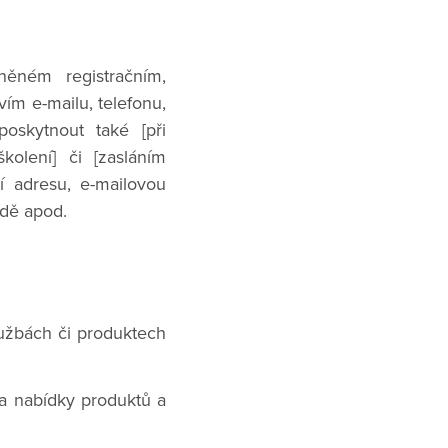
ěném registračním,
vím e-mailu, telefonu,
oskytnout také [při
kolení] či [zasláním
 adresu, e-mailovou
odě apod.
službách či produktech
 a nabídky produktů a