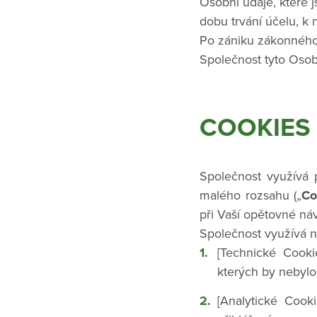
Osobní údaje, které
dobu trvání účelu, k
Po zániku zákonného
Společnost tyto Osobn
COOKIES
Společnost využívá 
malého rozsahu („
Co
při Vaší opětovné ná
Společnost využívá n
[Technické Cooki
kterých by nebyl
[Analytické Cook