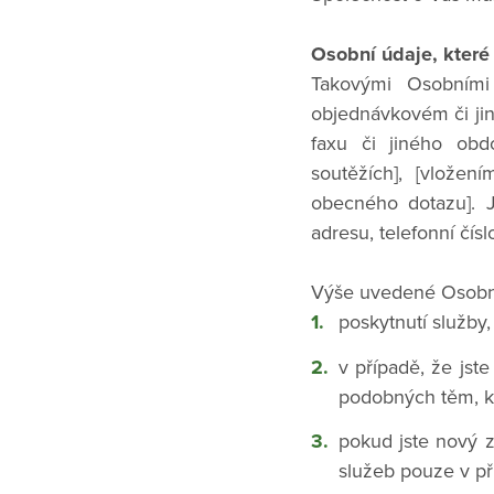
Osobní údaje, které
Takovými Osobními
objednávkovém či jiné
faxu či jiného obd
soutěžích], [vložen
obecného dotazu]. 
adresu, telefonní čí
Výše uvedené Osobní
poskytnutí služby,
v případě, že jste
podobných těm, k
pokud jste nový 
služeb pouze v pří