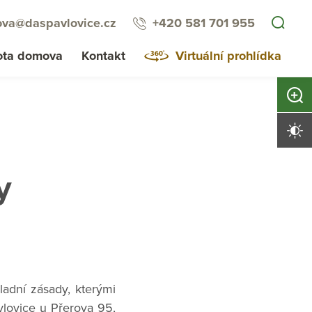
va@daspavlovice.cz
+420 581 701 955
ota domova
Kontakt
Virtuální prohlídka
Zvětši
Vysoký 
y
kladní zásady, kterými
lovice u Přerova 95,