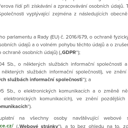
řerova řídí při získávání a zpracovávání osobních údajů. 
Společnosti vyplývající zejména z následujících obecn
ho parlamentu a Rady (EU) č. 2016/679, o ochraně fyzický
sobních údajů a o volném pohybu těchto údajů a o zruše
o ochraně osobních údajů) („
GDPR
“);
4 Sb., o některých službách informační společnosti 
některých službách informační společnosti), ve znění
ch službách informační společnosti
“); a
5 Sb., o elektronických komunikacích a o změně někt
 elektronických komunikacích), ve znění pozdějších 
omunikacích
“).
platní na všechny osoby navštěvující webové st
ce.cz/
(„
Webové stránky
“), a to bez ohledu na to, z