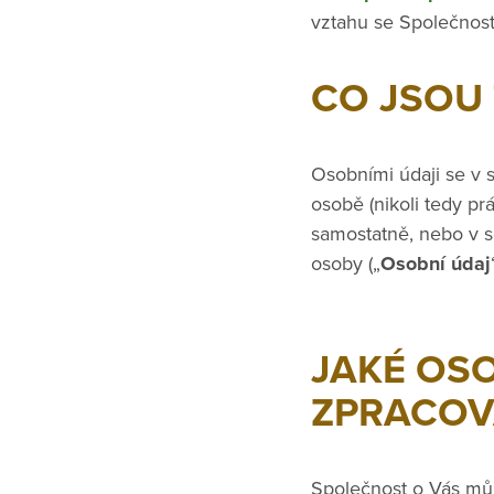
vztahu se Společností 
CO JSOU
Osobními údaji se v 
osobě (nikoli tedy pr
samostatně, nebo v so
osoby („
Osobní údaj
JAKÉ OS
ZPRACOV
Společnost o Vás mů