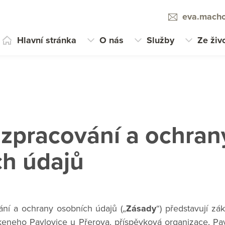
eva.macho
Hlavní stránka
O nás
Služby
Ze živ
zpracování a ochran
ch údajů
ání a ochrany osobních údajů („
Zásady
“) představují zá
eneho Pavlovice u Přerova, příspěvková organizace, Pav