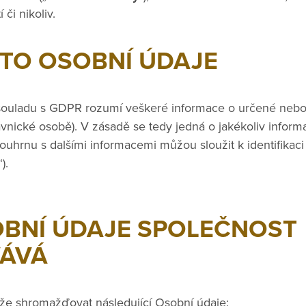
či nikoliv.
 TO OSOBNÍ ÚDAJE
souladu s GDPR rozumí veškeré informace o určené nebo 
ávnické osobě). V zásadě se tedy jedná o jakékoliv informa
uhrnu s dalšími informacemi můžou sloužit k identifikaci
“).
OBNÍ ÚDAJE SPOLEČNOST
ÁVÁ
že shromažďovat následující Osobní údaje: