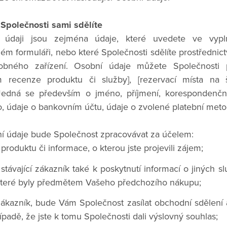
 Společnosti sami sdělíte
 údaji jsou zejména údaje, které uvedete ve vypln
m formuláři, nebo které Společnosti sdělíte prostřednict
obného zařízení. Osobní údaje můžete Společnosti p
ím recenze produktu či služby], [rezervací místa na š
Jedná se především o jméno, příjmení, korespondenční
slo, údaje o bankovním účtu, údaje o zvolené platební met
 údaje bude Společnost zpracovávat za účelem:
 produktu či informace, o kterou jste projevili zájem;
 stávající zákazník také k poskytnutí informací o jiných 
teré byly předmětem Vašeho předchozího nákupu;
zákazník, bude Vám Společnost zasílat obchodní sdělení
padě, že jste k tomu Společnosti dali výslovný souhlas;