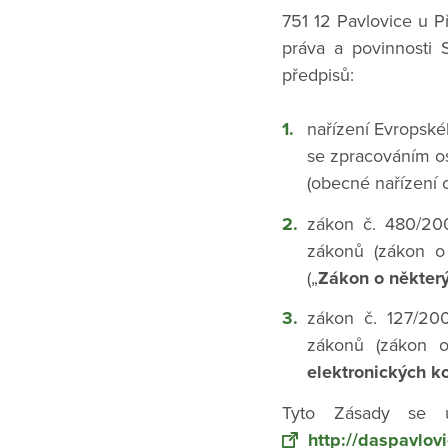
751 12 Pavlovice u P
práva a povinnosti 
předpisů:
nařízení Evropské
se zpracováním o
(obecné nařízení 
zákon č. 480/200
zákonů (zákon o 
(„
Zákon o některý
zákon č. 127/200
zákonů (zákon o
elektronických k
Tyto Zásady se u
http://daspavlovi