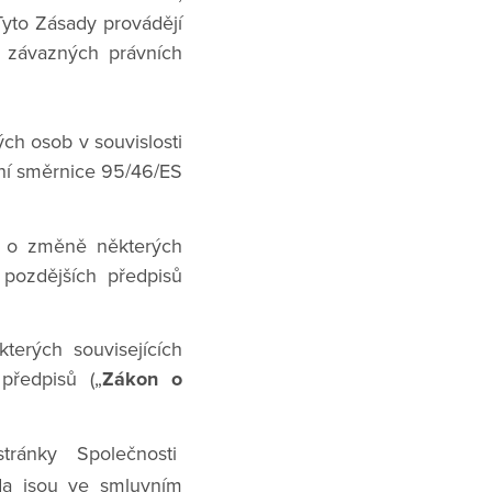
Tyto Zásady provádějí
ě závazných právních
ch osob v souvislosti
ní směrnice 95/46/ES
a o změně některých
 pozdějších předpisů
erých souvisejících
předpisů („
Zákon o
ránky Společnosti
da jsou ve smluvním