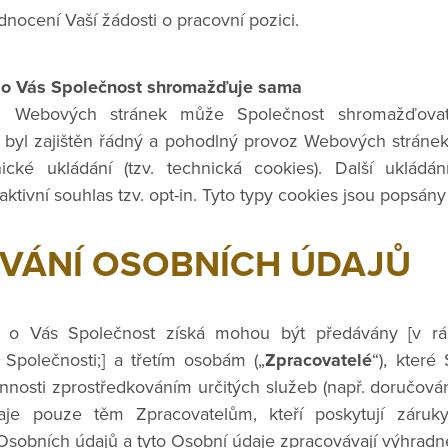
nocení Vaší žádosti o pracovní pozici.
é o Vás Společnost shromažďuje sama
ch Webových stránek může Společnost shromažďovat
 byl zajištěn řádný a pohodlný provoz Webových stráne
cké ukládání (tzv. technická cookies). Další ukládá
aktivní souhlas tzv. opt-in. Tyto typy cookies jsou popsán
VÁNÍ OSOBNÍCH ÚDAJŮ
é o Vás Společnost získá mohou být předávány [v rám
polečnosti;] a třetím osobám („
Zpracovatelé
“), které
vinnosti zprostředkováním určitých služeb (např. doručová
je pouze těm Zpracovatelům, kteří poskytují záruk
sobních údajů a tyto Osobní údaje zpracovávají výhrad