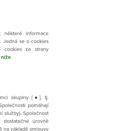
 některé informace
k. Jedná se o cookies
ní cookies ze strany
y
níže
.
ci skupiny [●], tj.
 Společnosti pomáhají
ní služby). Společnost
y dostatečné úrovně
ně na základě smlouvy