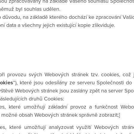
 jsou zpracovávány na základě Vašeho souhlasu Společno
 němuž byl souhlas udělen.
 důvodu, na základě kterého dochází ke zpracování Vaši
í data a všechny jejich existující kopie zlikviduje.
při provozu svých Webových stránek tzv. cookies, což 
okies
“), které jsou odesílány ze serveru Společnosti do
vštěvě Webových stránek jsou zaslány zpět na server Spol
ásledujících druhů Cookies:
es, které umožňují základní provoz a funkčnost Webo
o možné obsah Webových stránek správně zobrazit;]
ies, které umožňují analyzovat využití Webových stráne