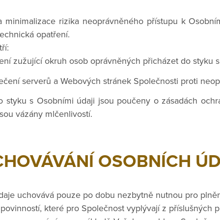
 minimalizace rizika neoprávněného přístupu k Osobn
technická opatření.
ří:
ní zužující okruh osob oprávněných přicházet do styku s
čení serverů a Webových stránek Společnosti proti neop
do styku s Osobními údaji jsou poučeny o zásadách ochr
 jsou vázány mlčenlivostí.
CHOVÁVÁNÍ OSOBNÍCH Ú
daje uchovává pouze po dobu nezbytně nutnou pro plněn
povinností, které pro Společnost vyplývají z příslušných 