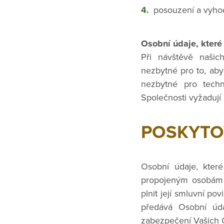
posouzení a vyhod
Osobní údaje, kter
Při návštěvě naši
nezbytné pro to, aby
nezbytné pro techni
Společnosti vyžadují 
POSKYTO
Osobní údaje, kter
propojeným osobám S
plnit její smluvní po
předává Osobní úda
zabezpečení Vašich O