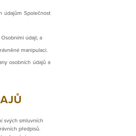
ím údajům Společnost
 Osobními údaji; a
rávněné manipulaci.
any osobních údajů a
DAJŮ
í svých smluvních
právních předpisů.