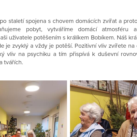
e po staletí spojena s chovem domácích zvířat a pro
emňujeme pobyt, vytváříme domácí atmosféru 
naši uživatele potěšením s králíkem Bobíkem. Náš králí
le je zvyklý a vždy je potěší. Pozitivní vliv zvířete na
ý vliv na psychiku a tím přispívá k duševní rovno
 tvářích.