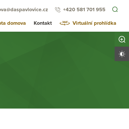
va@daspavlovice.cz
+420 581 701 955
ota domova
Kontakt
Virtuální prohlídka
Zvětši
Vysoký 