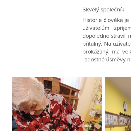
Skvělý společník
Historie člověka j
uživatelům zpříj
dopoledne strávili 
přítulný. Na uživate
prokázaný, má velk
radostné úsměvy na