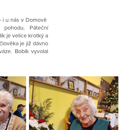
to i u nás v Domově
a pohodu. Páteční
k je velice krotký a
 člověka je již dávno
váze. Bobík vyvolal