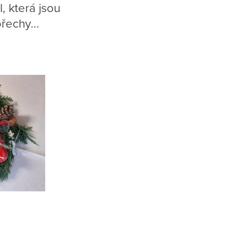
, která jsou
 ořechy…