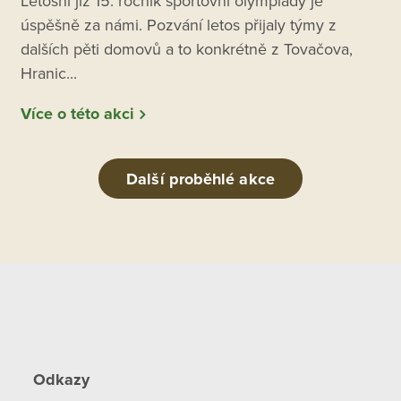
Letošní již 15. ročník sportovní olympiády je
úspěšně za námi. Pozvání letos přijaly týmy z
dalších pěti domovů a to konkrétně z Tovačova,
Hranic...
Více o této akci
Další proběhlé akce
Odkazy