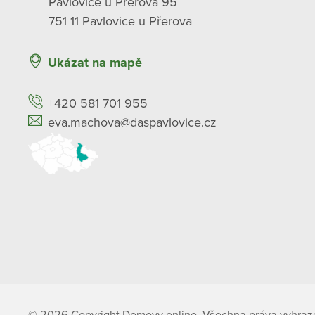
Pavlovice u Přerova 95
751 11 Pavlovice u Přerova
Ukázat na mapě
+420 581 701 955
eva.machova@daspavlovice.cz