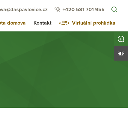
va@daspavlovice.cz
+420 581 701 955
ota domova
Kontakt
Virtuální prohlídka
Zvětši
Vysoký 