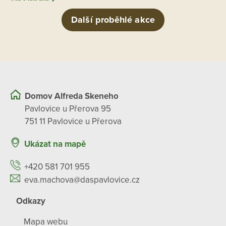
Další proběhlé akce
Domov Alfreda Skeneho
Pavlovice u Přerova 95
751 11 Pavlovice u Přerova
Ukázat na mapě
+420 581 701 955
eva.machova@daspavlovice.cz
Odkazy
Mapa webu