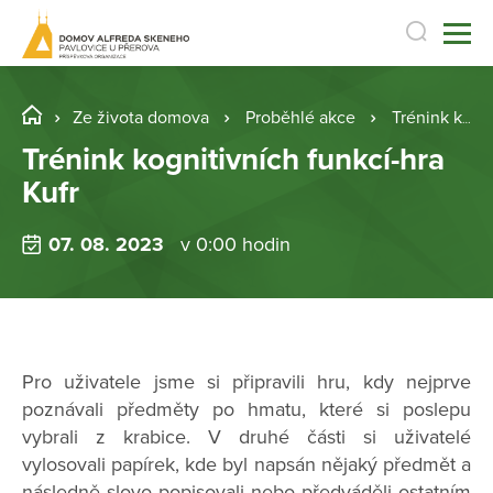
Ze života domova
Proběhlé akce
Trénink kognitivních funkcí-hra Kufr
Trénink kognitivních funkcí-hra
Kufr
07. 08. 2023
v 0:00 hodin
Pro uživatele jsme si připravili hru, kdy nejprve
poznávali předměty po hmatu, které si poslepu
vybrali z krabice. V druhé části si uživatelé
vylosovali papírek, kde byl napsán nějaký předmět a
následně slovo popisovali nebo předváděli ostatním