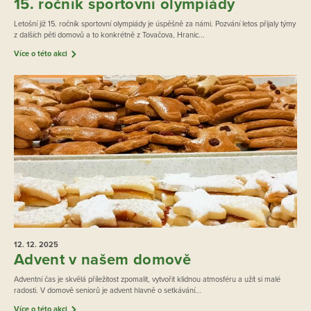
15. ročník sportovní olympiády
Letošní již 15. ročník sportovní olympiády je úspěšně za námi. Pozvání letos přijaly týmy
z dalších pěti domovů a to konkrétně z Tovačova, Hranic...
Více o této akci
12. 12.
2025
Advent v našem domově
Adventní čas je skvělá příležitost zpomalit, vytvořit klidnou atmosféru a užít si malé
radosti. V domově seniorů je advent hlavně o setkávání...
Více o této akci