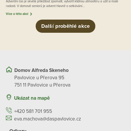
Adventní čas je skvělá příležitost zpomalit, vytvořit klidnou atmosféru a užít si malé
radosti. V domově seniorů je advent hlavně o setkávání...
Více o této akci
Další proběhlé akce
Domov Alfreda Skeneho
Pavlovice u Přerova 95
751 11 Pavlovice u Přerova
Ukázat na mapě
+420 581 701 955
eva.machova@daspavlovice.cz