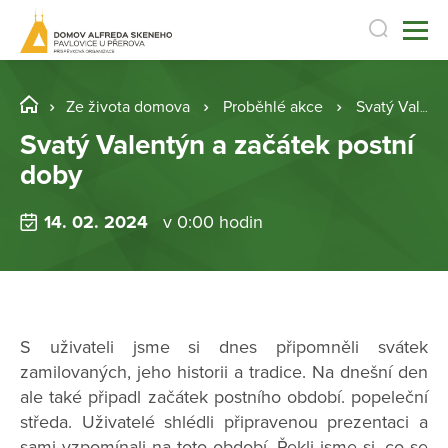
Ze života domova
Proběhlé akce
Svatý Valentýn a začátek postní doby
Svatý Valentýn a začátek postní
doby
14. 02. 2024
v 0:00 hodin
S uživateli jsme si dnes připomněli svátek
zamilovaných, jeho historii a tradice. Na dnešní den
ale také připadl začátek postního období. popeleční
středa. Uživatelé shlédli připravenou prezentaci a
sami vzpomínali na toto období. Řekli jsme si, co se