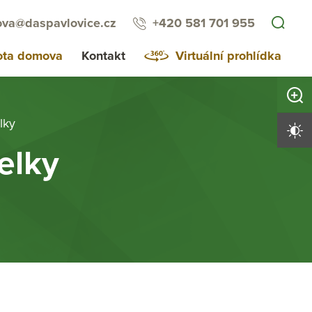
va@daspavlovice.cz
+420 581 701 955
ota domova
Kontakt
Virtuální prohlídka
Zvětši
lky
Vysoký 
elky