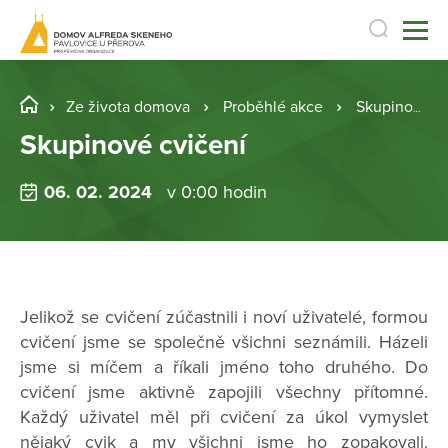
Ze života domova
Proběhlé akce
Skupinové cvičení
Skupinové cvičení
06. 02. 2024
v 0:00 hodin
Jelikož se cvičení zúčastnili i noví uživatelé, formou
cvičení jsme se společně všichni seznámili. Házeli
jsme si míčem a říkali jméno toho druhého. Do
cvičení jsme aktivně zapojili všechny přítomné.
Každý uživatel měl při cvičení za úkol vymyslet
nějaký cvik a my všichni jsme ho zopakovali.