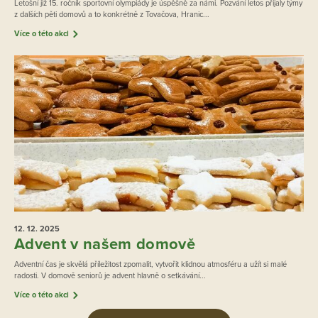
Letošní již 15. ročník sportovní olympiády je úspěšně za námi. Pozvání letos přijaly týmy
z dalších pěti domovů a to konkrétně z Tovačova, Hranic...
Více o této akci
12. 12.
2025
Advent v našem domově
Adventní čas je skvělá příležitost zpomalit, vytvořit klidnou atmosféru a užít si malé
radosti. V domově seniorů je advent hlavně o setkávání...
Více o této akci