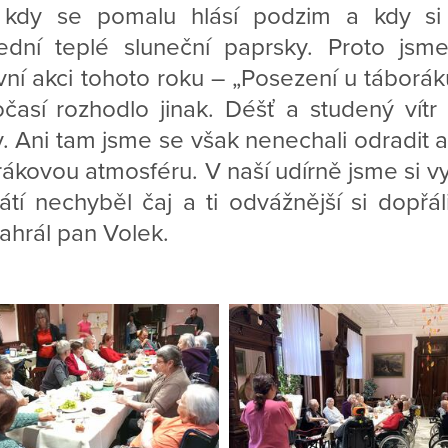
, kdy se pomalu hlásí podzim a kdy s
ední teplé sluneční paprsky. Proto jsme
ní akci tohoto roku – „Posezení u táboráku
časí rozhodlo jinak. Déšť a studený vítr
. Ani tam jsme se však nenechali odradit a v
ákovou atmosféru. V naší udírně jsme si vy
tí nechyběl čaj a ti odvážnější si dopřáli
ahrál pan Volek.