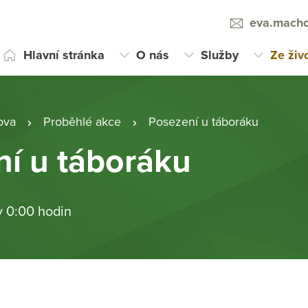
eva.macho
Hlavní stránka
O nás
Služby
Ze živ
ova
Proběhlé akce
Posezení u táboráku
í u táboráku
v 0:00 hodin