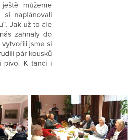
i ještě můžeme
 si naplánovali
“. Jak už to ale
 nás zahnaly do
ytvořili jsme si
udili pár kousků
 pivo. K tanci i