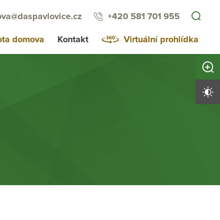
va@daspavlovice.cz
+420 581 701 955
ota domova
Kontakt
Virtuální prohlídka
Zvětši
Vysoký 