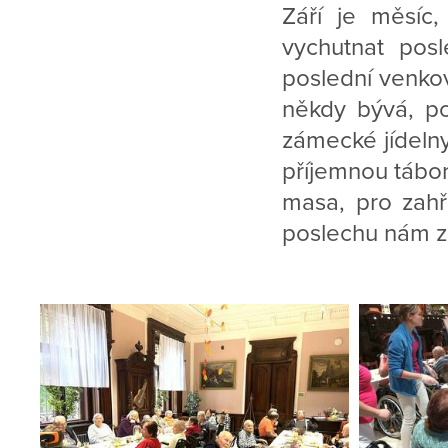
Září je měsíc
vychutnat posl
poslední venkov
někdy bývá, po
zámecké jídelny
příjemnou tábor
masa, pro zahřá
poslechu nám z