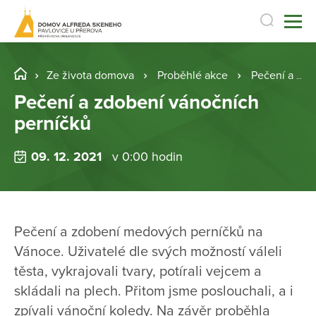
Ze života domova
Proběhlé akce
Pečení a zdobení vánočních perníčků
Pečení a zdobení vánočních
perníčků
09. 12. 2021
v 0:00 hodin
Pečení a zdobení medových perníčků na
Vánoce. Uživatelé dle svých možností váleli
těsta, vykrajovali tvary, potírali vejcem a
skládali na plech. Přitom jsme poslouchali, a i
zpívali vánoční koledy. Na závěr proběhla