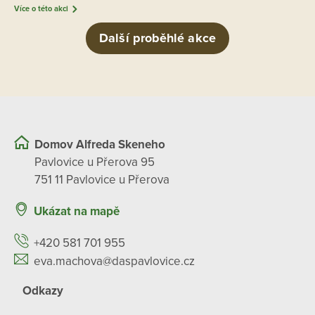
Více o této akci
Další proběhlé akce
Domov Alfreda Skeneho
Pavlovice u Přerova 95
751 11 Pavlovice u Přerova
Ukázat na mapě
+420 581 701 955
eva.machova@daspavlovice.cz
Odkazy