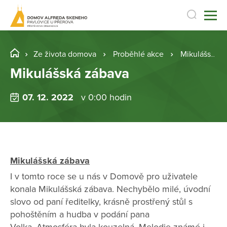
Ze života domova
Proběhlé akce
Mikulášská zábava
Mikulášská zábava
07. 12. 2022
v 0:00 hodin
Mikulášská zábava
I v tomto roce se u nás v Domově pro uživatele
konala Mikulášská zábava. Nechybělo milé, úvodní
slovo od paní ředitelky, krásně prostřený stůl s
pohoštěním a hudba v podání pana
Volka. Atmosféra byla kouzelná. Melodie známé i