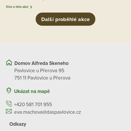
Více o této akci
Další proběhlé akce
Domov Alfreda Skeneho
Pavlovice u Přerova 95
751 11 Pavlovice u Přerova
Ukázat na mapě
+420 581 701 955
eva.machova@daspavlovice.cz
Odkazy