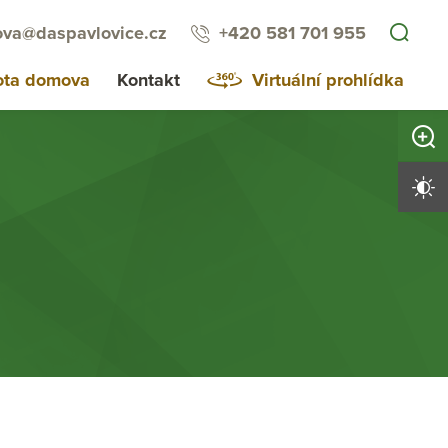
va@daspavlovice.cz
+420 581 701 955
ota domova
Kontakt
Virtuální prohlídka
Zvětši
Vysoký 