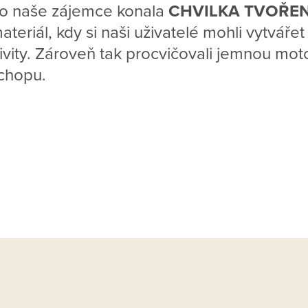
o naše zájemce konala
CHVILKA TVOŘE
materiál, kdy si naši uživatelé mohli vytváře
tivity. Zároveň tak procvičovali jemnou motor
úchopu.