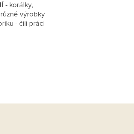
NÍ
- korálky,
t různé výrobky
iku - čili práci