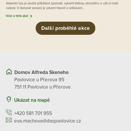
Adventní čas je skvělá příležitost zpomalit, vytvořit klidnou atmosféru a užít si malé
radosti. V domově seniorů je advent hlavně o setkávání...
Více o této akci
Další proběhlé akce
Domov Alfreda Skeneho
Pavlovice u Přerova 95
751 11 Pavlovice u Přerova
Ukázat na mapě
+420 581 701 955
eva.machova@daspavlovice.cz